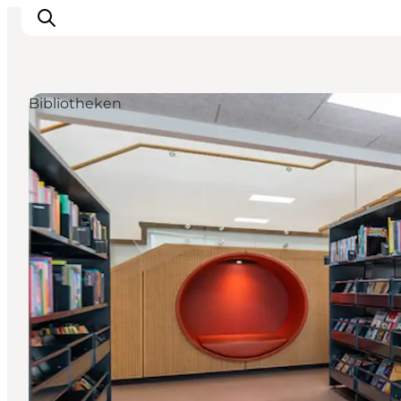
Bibliotheken
Events
Erlebnisse
Unsere Städte
Essen & Übernachtung
Tickets kaufen
Plane deine Reise