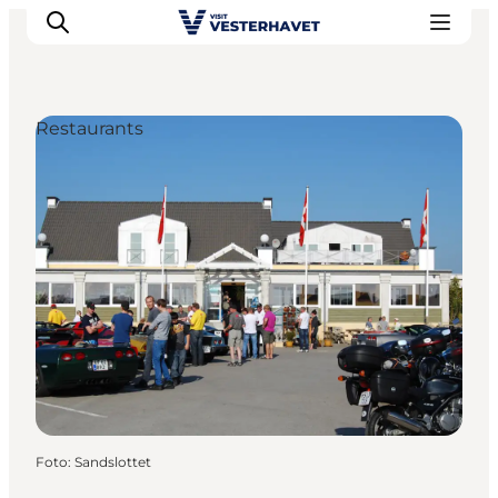
Restaurants
Events
Erlebnisse
Unsere Städte
Essen & Übernachtung
Tickets kaufen
Plane deine Reise
Foto
:
Sandslottet