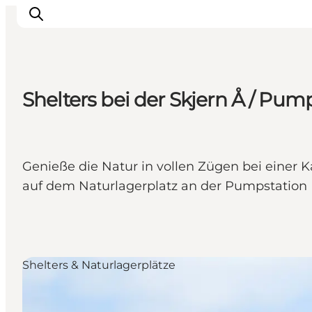
Shelters bei der Skjern Å / Pu
Events
Erlebnisse
Unsere Städte
Genieße die Natur in vollen Zügen bei einer 
Essen & Übernachtung
auf dem Naturlagerplatz an der Pumpstation 
Tickets kaufen
Plane deine Reise
Shelters & Naturlagerplätze