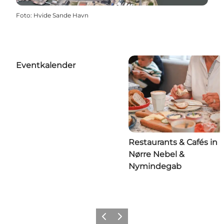
Foto
:
Hvide Sande Havn
Eventkalender
Restaurants & Cafés in
Nørre Nebel &
Nymindegab
Zurück
Weiter