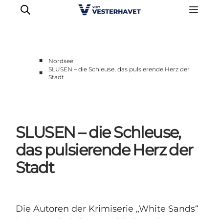
■
Nordsee
SLUSEN – die Schleuse, das pulsierende Herz der
■
Stadt
Events
Erlebnisse
Unsere Städte
Essen & Übernachtung
SLUSEN – die Schleuse,
Tickets kaufen
das pulsierende Herz der
Plane deine Reise
Stadt
Die Autoren der Krimiserie „White Sands“