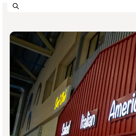
Cafés
Events
Erlebnisse
Unsere Städte
Essen & Übernachtung
Tickets kaufen
Plane deine Reise