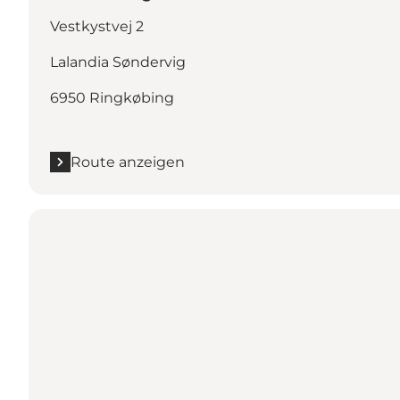
Vestkystvej 2
Lalandia Søndervig
6950 Ringkøbing
Route anzeigen