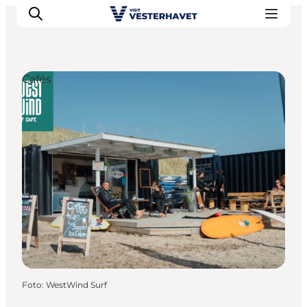
Cafés
Events
Erlebnisse
Unsere Städte
Essen & Übernachtung
Tickets kaufen
Plane deine Reise
Foto
:
WestWind Surf