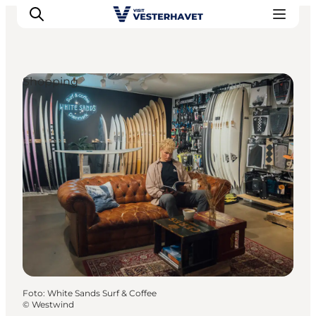
Shopping
Events
Erlebnisse
Unsere Städte
Essen & Übernachtung
Tickets kaufen
Plane deine Reise
Foto
:
White Sands Surf & Coffee
©
Westwind