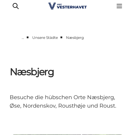
■
■
…
Unsere Städte
Næsbjerg
Events
Erlebnisse
Unsere Städte
Næsbjerg
Essen & Übernachtung
Tickets kaufen
Plane deine Reise
Besuche die hübschen Orte Næsbjerg,
Øse, Nordenskov, Rousthøje und Roust.