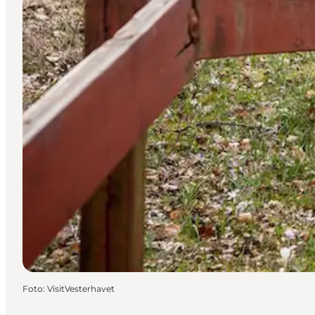
Foto
:
VisitVesterhavet