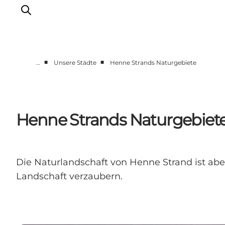
■
■
…
Unsere Städte
Henne Strands Naturgebiete
Events
Erlebnisse
Unsere Städte
Henne Strands Naturgebiet
Essen & Übernachtung
Tickets kaufen
Plane deine Reise
Die Naturlandschaft von Henne Strand ist a
Landschaft verzaubern.