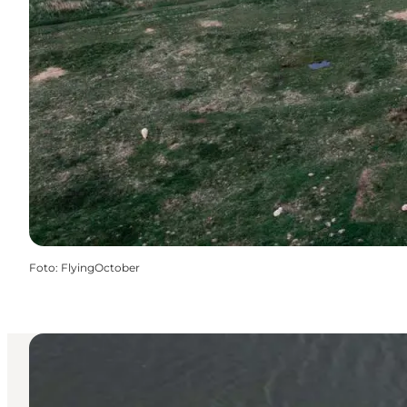
Foto
:
FlyingOctober