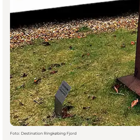
Foto
:
Destination Ringkøbing Fjord