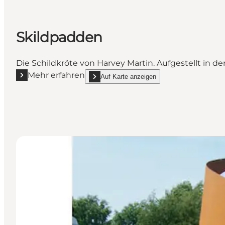
Skildpadden
Die Schildkröte von Harvey Martin. Aufgestellt in d
Mehr erfahren
Auf Karte anzeigen
Mehr erfahren "Skildpadden"
show Skildpadden on_map