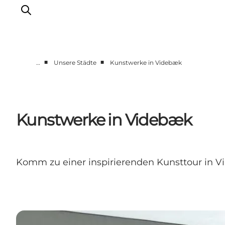
■
■
…
Unsere Städte
Kunstwerke in Videbæk
Events
Erlebnisse
Unsere Städte
Kunstwerke in Videbæk
Essen & Übernachtung
Tickets kaufen
Plane deine Reise
Komm zu einer inspirierenden Kunsttour in V