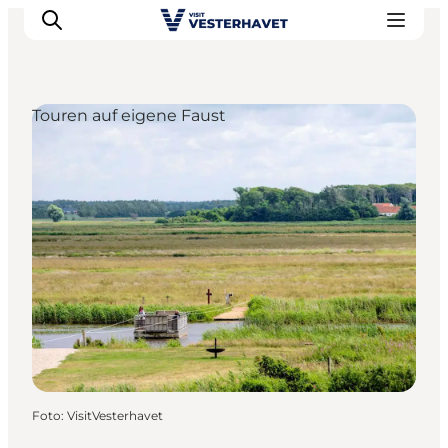
Touren auf eigene Faust
Events
Erlebnisse
Unsere Städte
Essen & Übernachtung
Tickets kaufen
Plane deine Reise
Foto
:
VisitVesterhavet