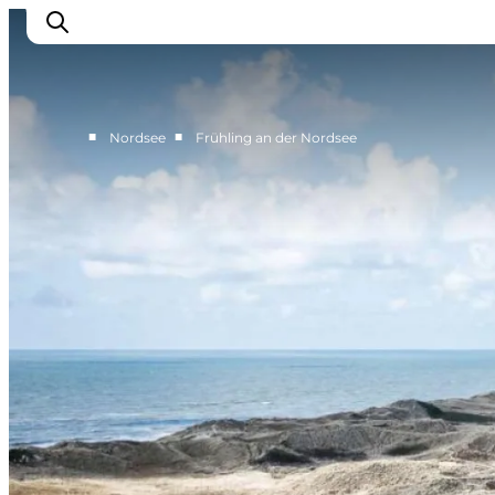
■
■
Nordsee
Frühling an der Nordsee
Events
Erlebnisse
Unsere Städte
Essen & Übernachtung
Tickets kaufen
Plane deine Reise