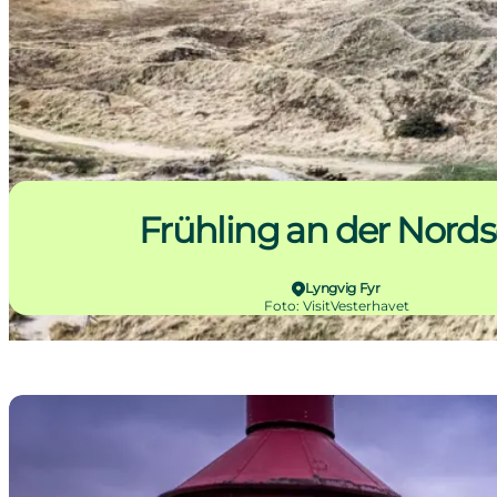
Frühling an der Nord
Lyngvig Fyr
Foto
:
VisitVesterhavet
Frühlings- und Osterferien für Paare