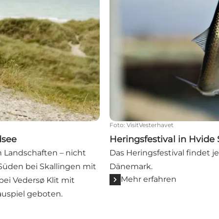
Foto
:
VisitVesterhavet
dsee
Heringsfestival in Hvide
n Landschaften – nicht
Das Heringsfestival findet j
Süden bei Skallingen mit
Dänemark.
Mehr erfahren
i Vedersø Klit mit
auspiel geboten.