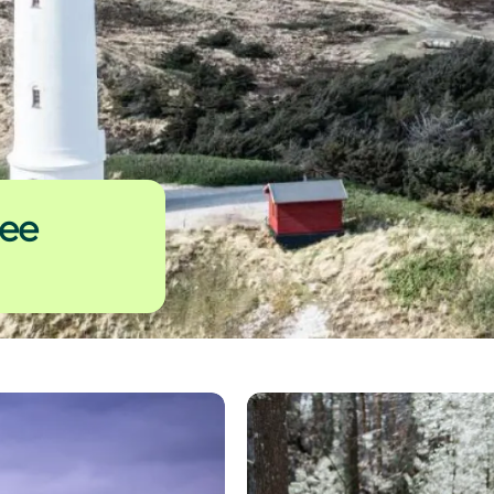
see
Frühlings- und Osterurlaub 