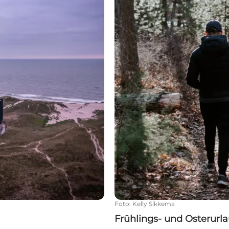
Foto
:
Kelly Sikkema
Frühlings- und Osterurla