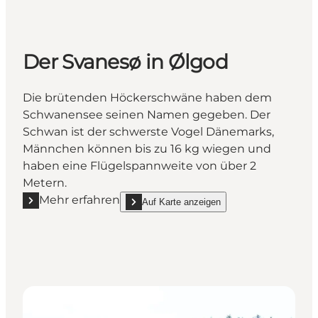
Der Svanesø in Ølgod
Die brütenden Höckerschwäne haben dem
Schwanensee seinen Namen gegeben. Der
Schwan ist der schwerste Vogel Dänemarks,
Männchen können bis zu 16 kg wiegen und
haben eine Flügelspannweite von über 2
Metern.
Mehr erfahren
Auf Karte anzeigen
Mehr erfahren "Der Svanesø in Ølgod"
show Der Svanesø in Ølgod on_map