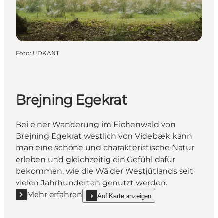
Foto
:
UDKANT
Brejning Egekrat
Bei einer Wanderung im Eichenwald von
Brejning Egekrat westlich von Videbæk kann
man eine schöne und charakteristische Natur
erleben und gleichzeitig ein Gefühl dafür
bekommen, wie die Wälder Westjütlands seit
vielen Jahrhunderten genutzt werden.
Mehr erfahren
Auf Karte anzeigen
Mehr erfahren "Brejning Egekrat"
show Brejning Egekrat on_map