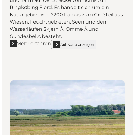
und Tarm auf der Strecke von Borris zum
Ringkøbing Fjord. Es handelt sich um ein
Naturgebiet von 2200 ha, das zum Großteil aus
Wiesen, Feuchtgebieten, Seen und den
Wasserläufen Skjern Å, Omme Å und
Gundesbøl Å besteht.
Mehr erfahren
Auf Karte anzeigen
Mehr erfahren "Skjern Enge"
show Skjern Enge on_map