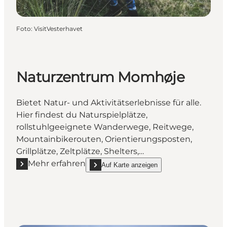
Foto
:
VisitVesterhavet
Naturzentrum Momhøje
Bietet Natur- und Aktivitätserlebnisse für alle.
Hier findest du Naturspielplätze,
rollstuhlgeeignete Wanderwege, Reitwege,
Mountainbikerouten, Orientierungsposten,
Grillplätze, Zeltplätze, Shelters,…
Mehr erfahren
Auf Karte anzeigen
Mehr erfahren "Naturzentrum Momhøje"
show Naturzentrum Momhøje on_map