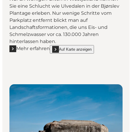
Sie eine Schlucht wie Ulvedalen in der Bjørslev
Plantage erleben. Nur wenige Schritte vom
Parkplatz entfernt blickt man auf
Landschaftsformationen, die uns Eis- und
Schmelzwasser vor ca. 130.000 Jahren
hinterlassen haben.
Mehr erfahren
Auf Karte anzeigen
Mehr erfahren "Ulvedalen in der Pflanzung Bjørslev 
show Ulvedalen in der Pflanzung Bjørslev Pla