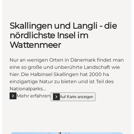
Skallingen und Langli - die
nördlichste Insel im
Wattenmeer
Nur an wenigen Orten in Dänemark findet man
eine so große und unberührte Landschaft wie
hier. Die Halbinsel Skallingen hat 2000 ha
einzigartige Natur zu bieten und ist Teil des
Nationalparks…
Mehr erfahren
Auf Karte anzeigen
Mehr erfahren "Skallingen und Langli - die nördlich
show Skallingen und Langli - die nördlichste 