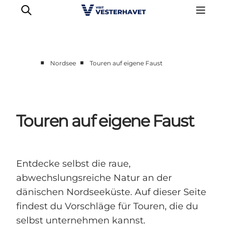
■
■
Nordsee
Touren auf eigene Faust
Events
Erlebnisse
Unsere Städte
Touren auf eigene Faust
Essen & Übernachtung
Tickets kaufen
Plane deine Reise
Entdecke selbst die raue,
abwechslungsreiche Natur an der
dänischen Nordseeküste. Auf dieser Seite
findest du Vorschläge für Touren, die du
selbst unternehmen kannst.