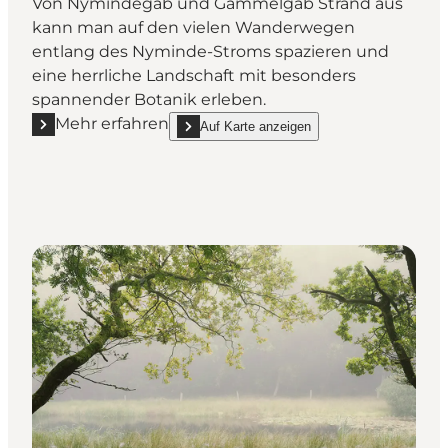
Von Nymindegab und Gammelgab Strand aus
kann man auf den vielen Wanderwegen
entlang des Nyminde-Stroms spazieren und
eine herrliche Landschaft mit besonders
spannender Botanik erleben.
Mehr erfahren
Auf Karte anzeigen
Mehr erfahren "Nymindegab / Gammelgab"
show Nymindegab / Gammelgab on_map