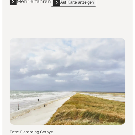
Mehr erfahren
Auf Karte anzeigen
Mehr erfahren "VesterhavsCaminoen"
show VesterhavsCaminoen on_map
Foto
:
Flemming Gernyx