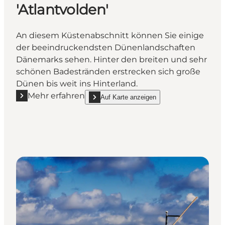
'Atlantvolden'
An diesem Küstenabschnitt können Sie einige
der beeindruckendsten Dünenlandschaften
Dänemarks sehen. Hinter den breiten und sehr
schönen Badestränden erstrecken sich große
Dünen bis weit ins Hinterland.
Mehr erfahren
Auf Karte anzeigen
Mehr erfahren "Die Küste von Nymindegab bis Blåva
show Die Küste von Nymindegab bis Blåvands 