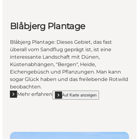
Blåbjerg Plantage
Blåbjerg Plantage: Dieses Gebiet, das fast
überall vom Sandflug geprägt ist, ist eine
interessante Landschaft mit Dünen,
Küstenabhängen, "Bergen", Heide,
Eichengebüsch und Pflanzungen. Man kann
sogar Glück haben und das freilebende Rotwild
beobachten.
Mehr erfahren
Auf Karte anzeigen
Mehr erfahren "Blåbjerg Plantage"
show Blåbjerg Plantage on_map