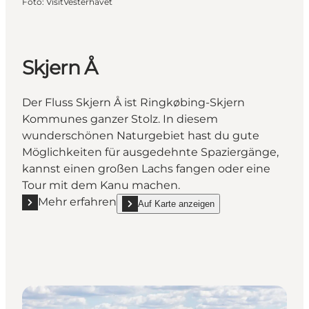
Foto
:
VisitVesterhavet
Skjern Å
Der Fluss Skjern Å ist Ringkøbing-Skjern
Kommunes ganzer Stolz. In diesem
wunderschönen Naturgebiet hast du gute
Möglichkeiten für ausgedehnte Spaziergänge,
kannst einen großen Lachs fangen oder eine
Tour mit dem Kanu machen.
Mehr erfahren
Auf Karte anzeigen
Mehr erfahren "Skjern Å"
show Skjern Å on_map