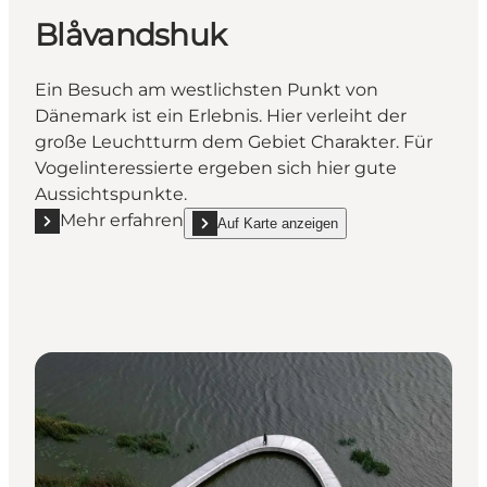
Blåvandshuk
Ein Besuch am westlichsten Punkt von
Dänemark ist ein Erlebnis. Hier verleiht der
große Leuchtturm dem Gebiet Charakter. Für
Vogelinteressierte ergeben sich hier gute
Aussichtspunkte.
Mehr erfahren
Auf Karte anzeigen
Mehr erfahren "Blåvandshuk"
show Blåvandshuk on_map