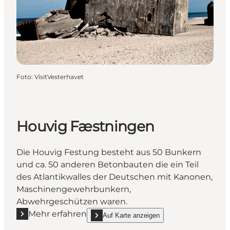
Foto
:
VisitVesterhavet
Houvig Fæstningen
Die Houvig Festung besteht aus 50 Bunkern
und ca. 50 anderen Betonbauten die ein Teil
des Atlantikwalles der Deutschen mit Kanonen,
Maschinengewehrbunkern,
Abwehrgeschützen waren.
Mehr erfahren
Auf Karte anzeigen
Mehr erfahren "Houvig Fæstningen"
show Houvig Fæstningen on_map