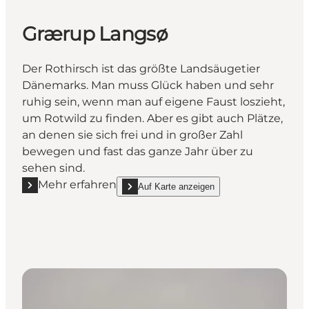
Grærup Langsø
Der Rothirsch ist das größte Landsäugetier
Dänemarks. Man muss Glück haben und sehr
ruhig sein, wenn man auf eigene Faust loszieht,
um Rotwild zu finden. Aber es gibt auch Plätze,
an denen sie sich frei und in großer Zahl
bewegen und fast das ganze Jahr über zu
sehen sind.
Mehr erfahren
Auf Karte anzeigen
Mehr erfahren "Grærup Langsø"
show Grærup Langsø on_map