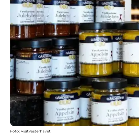
Foto
:
VisitVesterhavet