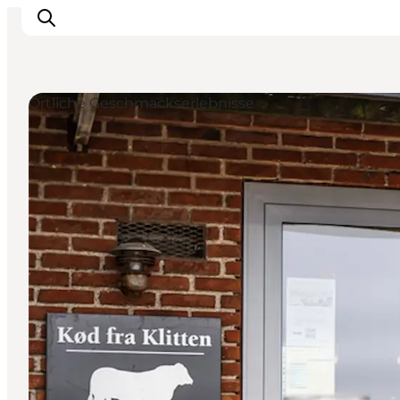
Örtliche Geschmackserlebnisse
Events
Erlebnisse
Unsere Städte
Essen & Übernachtung
Tickets kaufen
Plane deine Reise