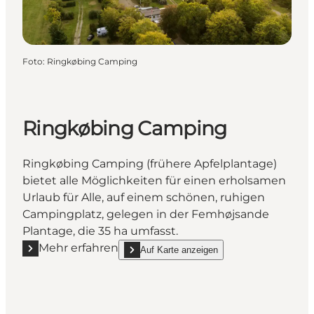
Foto
:
Ringkøbing Camping
Ringkøbing Camping
Ringkøbing Camping (frühere Apfelplantage)
bietet alle Möglichkeiten für einen erholsamen
Urlaub für Alle, auf einem schönen, ruhigen
Campingplatz, gelegen in der Femhøjsande
Plantage, die 35 ha umfasst.
Mehr erfahren
Auf Karte anzeigen
Mehr erfahren "Ringkøbing Camping"
show Ringkøbing Camping on_map