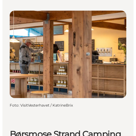
Foto
:
VisitVesterhavet / KatrineBrix
Børsmose Strand Camping