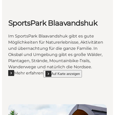
SportsPark Blaavandshuk
Im SportsPark Blaavandshuk gibt es gute
Möglichkeiten für Naturerlebnisse, Aktivitäten
und übernachtung für die ganze Familie. In
Oksbøl und Umgebung gibt es große Wälder,
Plantagen, Strände, Mountainbike-Trails,
Wanderwege und natürlich die Nordsee.
Mehr erfahren
Auf Karte anzeigen
Mehr erfahren "SportsPark Blaavandshuk"
show SportsPark Blaavandshuk on_map