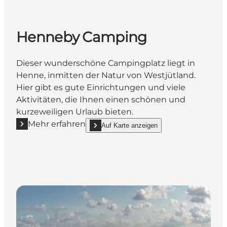
Henneby Camping
Dieser wunderschöne Campingplatz liegt in
Henne, inmitten der Natur von Westjütland.
Hier gibt es gute Einrichtungen und viele
Aktivitäten, die Ihnen einen schönen und
kurzeweiligen Urlaub bieten.
Mehr erfahren
Auf Karte anzeigen
Mehr erfahren "Henneby Camping"
show Henneby Camping on_map