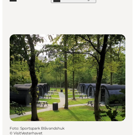
Mehr erfahren "Bilberghus"
show Bilberghus on_map
Foto
:
Sportspark Blåvandshuk
©
VisitVesterhavet