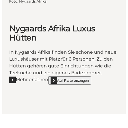
Foto
:
Nygaards Afrika
Nygaards Afrika Luxus
Hütten
In Nygaards Afrika finden Sie schöne und neue
Luxushäuser mit Platz für 6 Personen. Zu den
Hütten gehören gute Einrichtungen wie die
Teeküche und ein eigenes Badezimmer.
Mehr erfahren
Auf Karte anzeigen
Mehr erfahren "Nygaards Afrika Luxus Hütten"
show Nygaards Afrika Luxus Hütten on_map