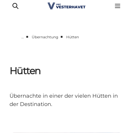
■
■
…
Übernachtung
Hütten
Events
Erlebnisse
Unsere Städte
Hütten
Essen & Übernachtung
Tickets kaufen
Plane deine Reise
Übernachte in einer der vielen Hütten in
der Destination.