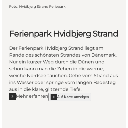
Foto
:
Hvidbjerg Strand Feriepark
Ferienpark Hvidbjerg Strand
Der Ferienpark Hvidbjerg Strand liegt am
Rande des schönsten Strandes von Dänemark.
Nur ein kurzer Weg durch die Dünen und
schon kann man die Zehen in die warme,
weiche Nordsee tauchen. Gehe vom Strand aus
ins Wasser oder springe vom langen Badesteg
aus in die klare, glitzernde Tiefe.
Mehr erfahren
Auf Karte anzeigen
Mehr erfahren "Ferienpark Hvidbjerg Strand"
show Ferienpark Hvidbjerg Strand on_map