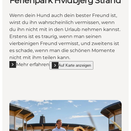
Ferienpark Hvidbjerg Strand
Wenn dein Hund auch dein bester Freund ist,
wirst du ihn wahrscheinlich vermissen, wenn
du ihn nicht mit in den Urlaub nehmen kannst.
Erstens ist es traurig, wenn man seinen
vierbeinigen Freund vermisst, und zweitens ist
es schade, wenn man die schönen Momente
nicht mit ihm teilen kann.
Mehr erfahren
Auf Karte anzeigen
Mehr erfahren "Übernachtung mit Hund im Ferienpa
show Übernachtung mit Hund im Ferienpark Hv