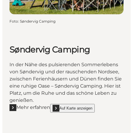
Foto
:
Søndervig Camping
Søndervig Camping
In der Nähe des pulsierenden Sommerlebens
von Søndervig und der rauschenden Nordsee,
zwischen Ferienhäusern und Dünen finden Sie
eine ruhige Oase – Søndervig Camping. Hier ist
Platz, um die Ruhe und das schöne Leben zu
genießen.
Mehr erfahren
Auf Karte anzeigen
Mehr erfahren "Søndervig Camping"
show Søndervig Camping on_map