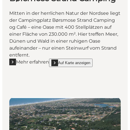
Mitten in der herrlichen Natur der Nordsee liegt
der Campingplatz Børsmose Strand Camping
og Café – eine Oase mit 400 Stellplätzen auf
einer Fläche von 230.000 m². Hier treffen Meer,
Dünen und Wald in einer ruhigen Oase
aufeinander – nur einen Steinwurf vom Strand
entfernt.
Mehr erfahren
Auf Karte anzeigen
Mehr erfahren "Børsmose Strand Camping"
show Børsmose Strand Camping on_map