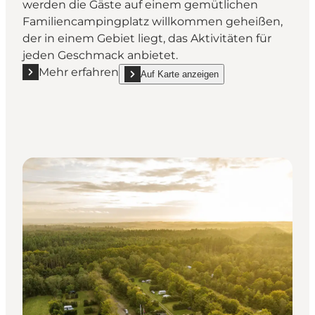
werden die Gäste auf einem gemütlichen
Familiencampingplatz willkommen geheißen,
der in einem Gebiet liegt, das Aktivitäten für
jeden Geschmack anbietet.
Mehr erfahren
Auf Karte anzeigen
Mehr erfahren "Hvide Sande Camping"
show Hvide Sande Camping on_map