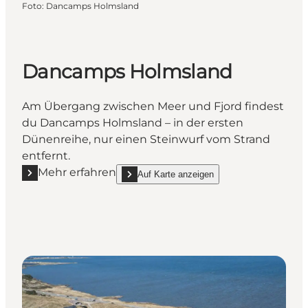
Foto
:
Dancamps Holmsland
Dancamps Holmsland
Am Übergang zwischen Meer und Fjord findest
du Dancamps Holmsland – in der ersten
Dünenreihe, nur einen Steinwurf vom Strand
entfernt.
Mehr erfahren
Auf Karte anzeigen
Mehr erfahren "Dancamps Holmsland"
show Dancamps Holmsland on_map