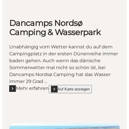
Dancamps Nordsø
Camping & Wasserpark
Unabhängig vom Wetter kannst du auf dem
Campingplatz in der ersten Dünenreihe immer
baden gehen. Auch wenn das dänische
Sommerwetter mal nicht so schön ist, bei
Dancamps Nordsø Camping hat das Wasser
immer 29 Grad ...
Mehr erfahren
Auf Karte anzeigen
Mehr erfahren "Dancamps Nordsø Camping & Wasse
show Dancamps Nordsø Camping & Wasserpa