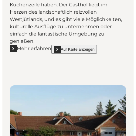
Küchenzeile haben. Der Gasthof liegt im
Herzen des landschaftlich reizvollen
Westjütlands, und es gibt viele Möglichkeiten,
kulturelle Ausflüge zu unternehmen oder
einfach die fantastische Umgebung zu
genießen.
Mehr erfahren
Auf Karte anzeigen
Mehr erfahren "Hodde Kro - Hütten"
show Hodde Kro - Hütten on_map