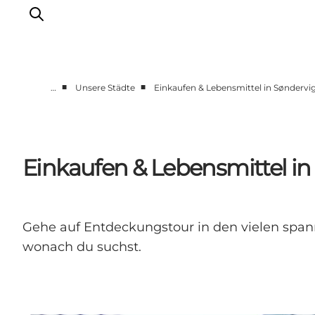
■
■
…
Unsere Städte
Einkaufen & Lebensmittel in Søndervi
Events
Erlebnisse
Unsere Städte
Einkaufen & Lebensmittel in
Essen & Übernachtung
Tickets kaufen
Plane deine Reise
Gehe auf Entdeckungstour in den vielen span
wonach du suchst.