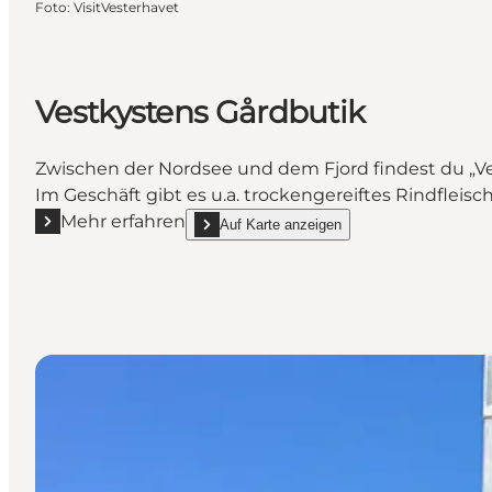
Foto
:
VisitVesterhavet
Vestkystens Gårdbutik
Zwischen der Nordsee und dem Fjord findest du „Ves
Im Geschäft gibt es u.a. trockengereiftes Rindfleis
Mehr erfahren
Auf Karte anzeigen
Mehr erfahren "Vestkystens Gårdbutik"
show Vestkystens Gårdbutik on_map