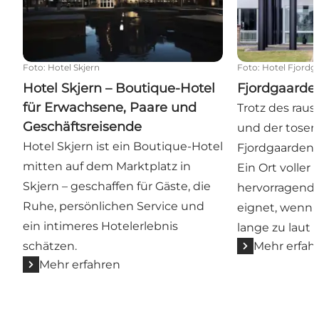
Foto
:
Hotel Skjern
Foto
:
Hotel Fjordg
Hotel Skjern – Boutique-Hotel
Fjordgaarde
für Erwachsene, Paare und
Trotz des ra
Geschäftsreisende
und der tosen
Hotel Skjern ist ein Boutique-Hotel
Fjordgaarden 
mitten auf dem Marktplatz in
Ein Ort voller
Skjern – geschaffen für Gäste, die
hervorragend 
Ruhe, persönlichen Service und
eignet, wenn 
ein intimeres Hotelerlebnis
lange zu laut 
schätzen.
Mehr erfah
Mehr erfahren