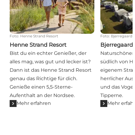
Foto
:
Henne Strand Resort
Foto
:
Bjerregaard
Henne Strand Resort
Bjerregaard
Bist du ein echter Genießer, der
Naturschöner
alles mag, was gut und lecker ist?
südlich von H
Dann ist das Henne Strand Resort
eigenem Stran
genau das Richtige für dich.
herrlicher Aus
Genieße einen 5,5-Sterne-
und das Voge
Aufenthalt an der Nordsee.
Tipperne.
Mehr erfahren
Mehr erfah