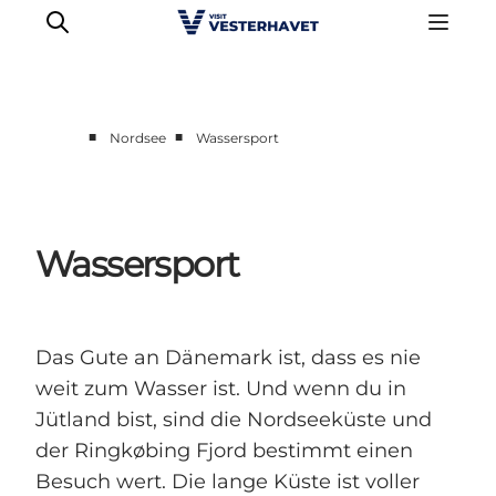
■
■
Nordsee
Wassersport
Events
Erlebnisse
Unsere Städte
Wassersport
Essen & Übernachtung
Tickets kaufen
Plane deine Reise
Das Gute an Dänemark ist, dass es nie
weit zum Wasser ist. Und wenn du in
Jütland bist, sind die Nordseeküste und
der Ringkøbing Fjord bestimmt einen
Besuch wert. Die lange Küste ist voller