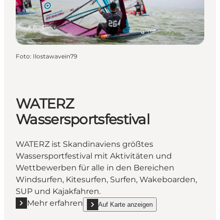
Foto
:
Ilostawavein79
WATERZ
Wassersportsfestival
WATERZ ist Skandinaviens größtes
Wassersportfestival mit Aktivitäten und
Wettbewerben für alle in den Bereichen
Windsurfen, Kitesurfen, Surfen, Wakeboarden,
SUP und Kajakfahren.
Mehr erfahren
Auf Karte anzeigen
Mehr erfahren "WATERZ Wassersportsfestival"
show WATERZ Wassersportsfestival on_map