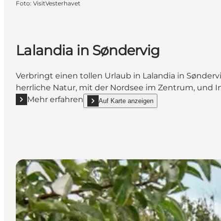
Foto
:
VisitVesterhavet
Lalandia in Søndervig
Verbringt einen tollen Urlaub in Lalandia in Sønder
herrliche Natur, mit der Nordsee im Zentrum, und In
Mehr erfahren
Auf Karte anzeigen
Mehr erfahren "Lalandia in Søndervig"
show Lalandia in Søndervig on_map