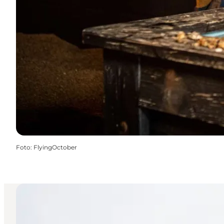
Foto
:
FlyingOctober