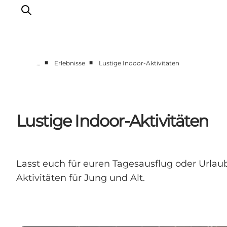
■
■
…
Erlebnisse
Lustige Indoor-Aktivitäten
Events
Erlebnisse
Unsere Städte
Lustige Indoor-Aktivitäten
Essen & Übernachtung
Tickets kaufen
Plane deine Reise
Lasst euch für euren Tagesausflug oder Urlaub
Aktivitäten für Jung und Alt.