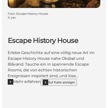
Foto
:
Escape History House
©
yes
Escape History House
Erlebe Geschichte auf eine völlig neue Art im
Escape History House nahe Oksbøl und
Blåvand. Tauche ein in spannende Escape
Rooms, die von echten historischen
Ereignissen inspiriert sind, und löse…
Mehr erfahren
Auf Karte anzeigen
Mehr erfahren "Escape History House"
show Escape History House on_map