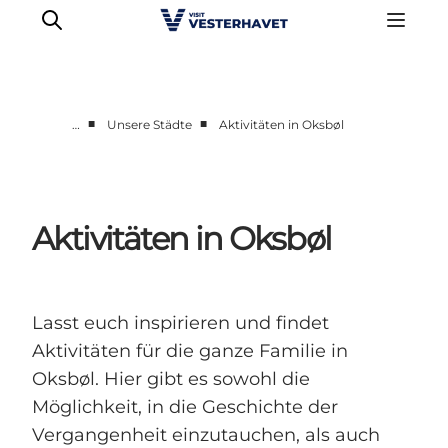
■
■
…
Unsere Städte
Aktivitäten in Oksbøl
Events
Erlebnisse
Unsere Städte
Aktivitäten in Oksbøl
Essen & Übernachtung
Tickets kaufen
Plane deine Reise
Lasst euch inspirieren und findet
Aktivitäten für die ganze Familie in
Oksbøl. Hier gibt es sowohl die
Möglichkeit, in die Geschichte der
Vergangenheit einzutauchen, als auch