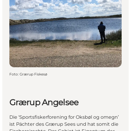
Foto
:
Grærup Fiskesø
Grærup Angelsee
Die ‘Sportsfiskerforening for Oksbøl og omegn’
ist Pächter des Grærup Sees und hat somit die