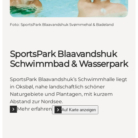
Foto
:
SportsPark Blaavandshuk Svømmehal & Badeland
SportsPark Blaavandshuk
Schwimmbad & Wasserpark
SportsPark Blaavandshuk’s Schwimmhalle liegt
in Oksbøl, nahe landschaftlich schöner
Naturgebiete und Plantagen, mit kurzem
Abstand zur Nordsee.
Mehr erfahren
Auf Karte anzeigen
Mehr erfahren "SportsPark Blaavandshuk Schwimm
show SportsPark Blaavandshuk Schwimmbad