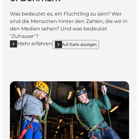
Was bedeutet es, ein Flüchtling zu sein? Wer
sind die Menschen hinter den Zahlen, die wir in
den Medien sehen? Und was bedeutet
"Zuhause"?
Mehr erfahren
Auf Karte anzeigen
Mehr erfahren "FLUGT - Refugee Museum of Denma
show FLUGT - Refugee Museum of Denmark 