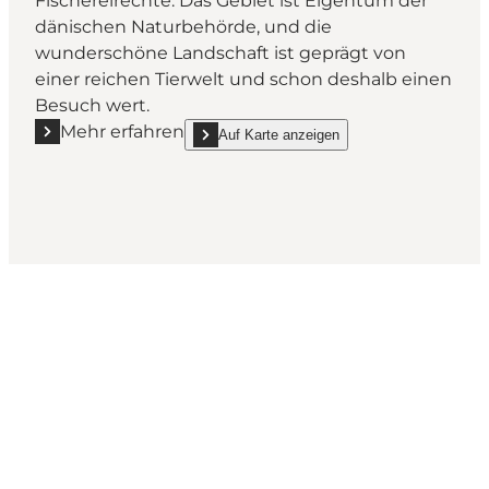
Fischereirechte. Das Gebiet ist Eigentum der
dänischen Naturbehörde, und die
wunderschöne Landschaft ist geprägt von
einer reichen Tierwelt und schon deshalb einen
Besuch wert.
Mehr erfahren
Auf Karte anzeigen
Mehr erfahren "Grærup Angelsee"
show Grærup Angelsee on_map
Social Media