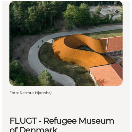
Foto
:
Rasmus Hjortshøj
FLUGT - Refugee Museum
of Denmark