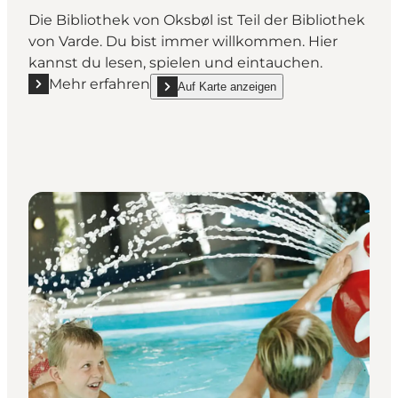
Die Bibliothek von Oksbøl ist Teil der Bibliothek
von Varde. Du bist immer willkommen. Hier
kannst du lesen, spielen und eintauchen.
Mehr erfahren
Auf Karte anzeigen
Mehr erfahren "Oksbøl Bibliothek"
show Oksbøl Bibliothek on_map