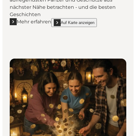
nächster Nähe betrachten - und die besten
Geschichten
Mehr erfahren
Auf Karte anzeigen
Mehr erfahren "Panzer- & Artilleriemuseum"
show Panzer- & Artilleriemuseum on_map