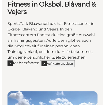
Fitness in Oksbøl, Blåvand &
Vejers
SportsPark Blaavandshuk hat Fitnesscenter in
Oksbøl, Blåvand und Vejers. In den
Fitnesscentern findest du eine große Auswahl
an Trainingsgeräten. Außerdem gibt es auch
die Möglichkeit für einen persönlichen
Trainingsverlauf, bei dem du Hilfe bekommst,
um deine persönlichen Ziele zu erreichen.
Mehr erfahren
Auf Karte anzeigen
Mehr erfahren "SportsPark Blaavandshuk Fitness in 
show SportsPark Blaavandshuk Fitness in Ok