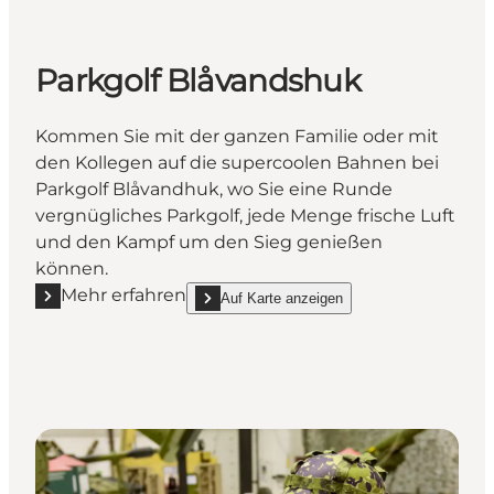
Parkgolf Blåvandshuk
Kommen Sie mit der ganzen Familie oder mit
den Kollegen auf die supercoolen Bahnen bei
Parkgolf Blåvandhuk, wo Sie eine Runde
vergnügliches Parkgolf, jede Menge frische Luft
und den Kampf um den Sieg genießen
können.
Mehr erfahren
Auf Karte anzeigen
Mehr erfahren "Parkgolf Blåvandshuk"
show Parkgolf Blåvandshuk on_map