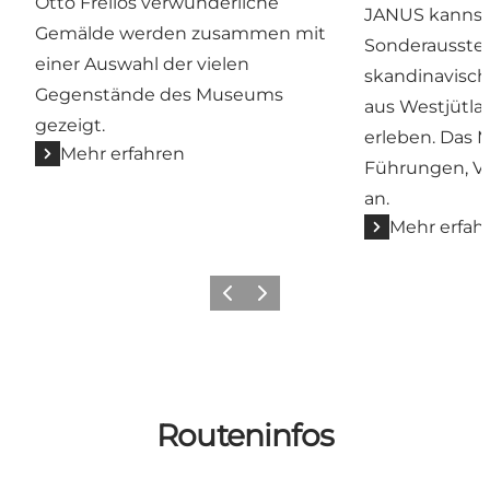
Otto Frellos verwunderliche
JANUS kannst
Gemälde werden zusammen mit
Sonderausstel
einer Auswahl der vielen
skandinavisch
Gegenstände des Museums
aus Westjütla
gezeigt.
erleben. Das 
Mehr erfahren
Führungen, Vo
an.
Mehr erfah
Zurück
Weiter
Routeninfos