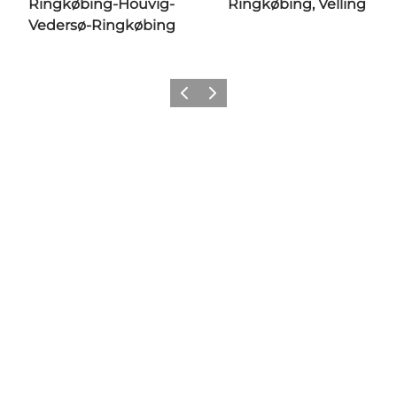
Ringkøbing-Houvig-
Ringkøbing, Velling
Vedersø-Ringkøbing
Zurück
Weiter
Social Media