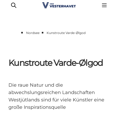
■
■
Nordsee
Kunstroute Varde-Ølgod
Events
Erlebnisse
Unsere Städte
Kunstroute Varde-Ølgod
Essen & Übernachtung
Tickets kaufen
Plane deine Reise
Die raue Natur und die
abwechslungsreichen Landschaften
Westjütlands sind für viele Künstler eine
große Inspirationsquelle