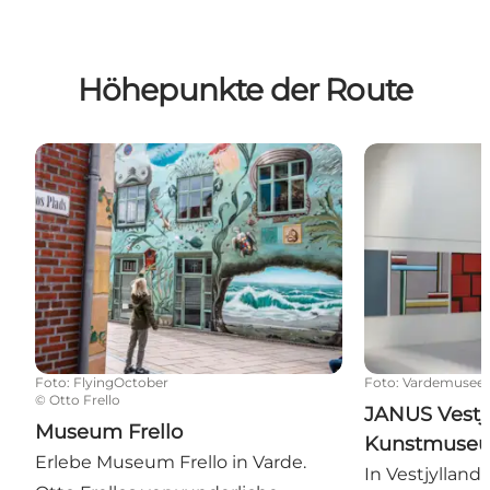
Höhepunkte der Route
Museum Frello
JANUS Vestjy
Foto
:
FlyingOctober
Foto
:
Vardemusee
©
Otto Frello
JANUS Vestj
Museum Frello
Kunstmuse
Erlebe Museum Frello in Varde.
In Vestjylla