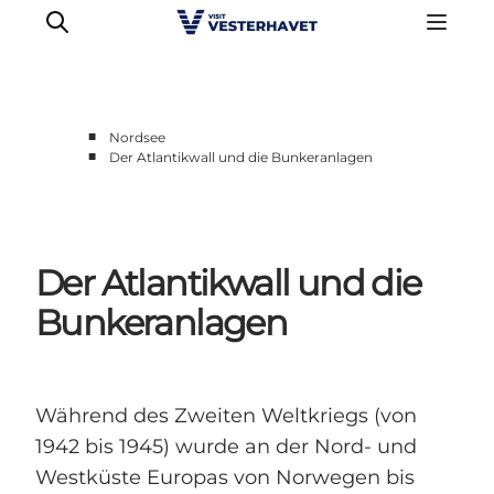
■
Nordsee
■
Der Atlantikwall und die Bunkeranlagen
Events
Erlebnisse
Unsere Städte
Der Atlantikwall und die
Essen & Übernachtung
Tickets kaufen
Bunkeranlagen
Plane deine Reise
Während des Zweiten Weltkriegs (von
1942 bis 1945) wurde an der Nord- und
Westküste Europas von Norwegen bis