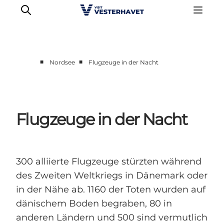
■
■
Nordsee
Flugzeuge in der Nacht
Events
Erlebnisse
Unsere Städte
Flugzeuge in der Nacht
Essen & Übernachtung
Tickets kaufen
Plane deine Reise
300 alliierte Flugzeuge stürzten während
des Zweiten Weltkriegs in Dänemark oder
in der Nähe ab. 1160 der Toten wurden auf
dänischem Boden begraben, 80 in
anderen Ländern und 500 sind vermutlich