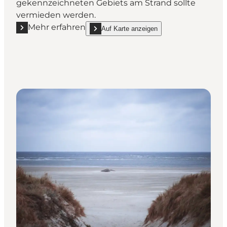
gekennzeichneten Gebiets am Strand sollte
vermieden werden.
Mehr erfahren
Auf Karte anzeigen
Mehr erfahren "Kærgård Strand"
show Kærgård Strand on_map