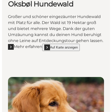
Oksbøl Hundewald
Großer und schöner eingezäunter Hundewald
mit Platz für alle. Der Wald ist 19 Hektar groß
und bietet mehrere Wege. Dank der guten
Umzäunung kannst du deinen Hund beruhigt
ohne Leine auf Entdeckungstour gehen lassen.
Mehr erfahren
Auf Karte anzeigen
Mehr erfahren "Oksbøl Hundewald"
show Oksbøl Hundewald on_map