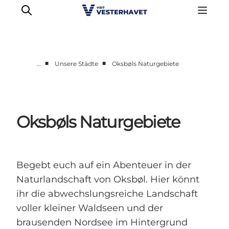
■
■
…
Unsere Städte
Oksbøls Naturgebiete
Events
Erlebnisse
Unsere Städte
Oksbøls Naturgebiete
Essen & Übernachtung
Tickets kaufen
Plane deine Reise
Begebt euch auf ein Abenteuer in der
Naturlandschaft von Oksbøl. Hier könnt
ihr die abwechslungsreiche Landschaft
voller kleiner Waldseen und der
brausenden Nordsee im Hintergrund