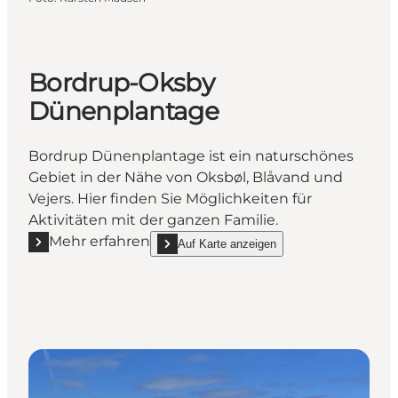
Bordrup-Oksby
Dünenplantage
Bordrup Dünenplantage ist ein naturschönes
Gebiet in der Nähe von Oksbøl, Blåvand und
Vejers. Hier finden Sie Möglichkeiten für
Aktivitäten mit der ganzen Familie.
Mehr erfahren
Auf Karte anzeigen
Mehr erfahren "Bordrup-Oksby Dünenplantage"
show Bordrup-Oksby Dünenplantage on_map