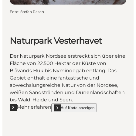
Foto
:
Stefan Pasch
Naturpark Vesterhavet
Der Naturpark Nordsee erstreckt sich über eine
Fläche von 22.500 Hektar der Küste von
Blåvands Huk bis Nymindegab entlang. Das
Gebiet enthält eine fantastische und
abwechslungsreiche Natur von der Nordsee,
weißen Sandstränden und Dünenlandschaften
bis Wald, Heide und Seen.
Mehr erfahren
Auf Karte anzeigen
Mehr erfahren "Naturpark Vesterhavet"
show Naturpark Vesterhavet on_map