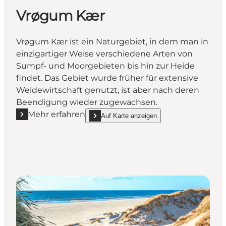
Vrøgum Kær
Vrøgum Kær ist ein Naturgebiet, in dem man in
einzigartiger Weise verschiedene Arten von
Sumpf- und Moorgebieten bis hin zur Heide
findet. Das Gebiet wurde früher für extensive
Weidewirtschaft genutzt, ist aber nach deren
Beendigung wieder zugewachsen.
Mehr erfahren
Auf Karte anzeigen
Mehr erfahren "Vrøgum Kær"
show Vrøgum Kær on_map