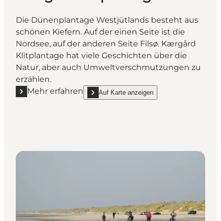
Die Dünenplantage Westjütlands besteht aus
schönen Kiefern. Auf der einen Seite ist die
Nordsee, auf der anderen Seite Filsø. Kærgård
Klitplantage hat viele Geschichten über die
Natur, aber auch Umweltverschmutzungen zu
erzählen.
Mehr erfahren
Auf Karte anzeigen
Mehr erfahren "Kærgård Klitplantage"
show Kærgård Klitplantage on_map