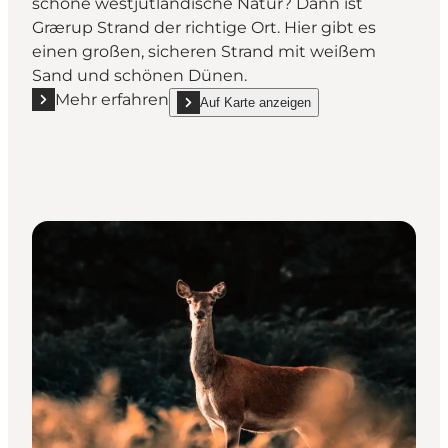
schöne westjütländische Natur? Dann ist
Grærup Strand der richtige Ort. Hier gibt es
einen großen, sicheren Strand mit weißem
Sand und schönen Dünen.
Mehr erfahren
Auf Karte anzeigen
Mehr erfahren "Grærup Strand"
show Grærup Strand on_map