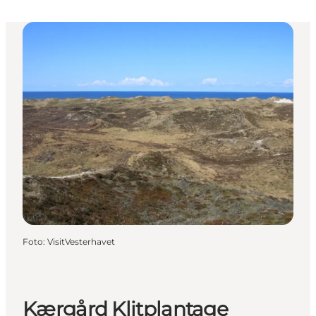
Foto
:
VisitVesterhavet
Kærgård Klitplantage