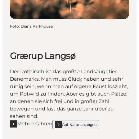
Foto
:
Diana Parkhouse
Grærup Langsø
Der Rothirsch ist das größte Landsäugetier
Dänemarks. Man muss Glück haben und sehr
ruhig sein, wenn man auf eigene Faust loszieht,
um Rotwild zu finden. Aber es gibt auch Plätze,
an denen sie sich frei und in großer Zahl
bewegen und fast das ganze Jahr über zu
sehen sind.
Mehr erfahren
Auf Karte anzeigen
Mehr erfahren "Grærup Langsø"
show Grærup Langsø on_map