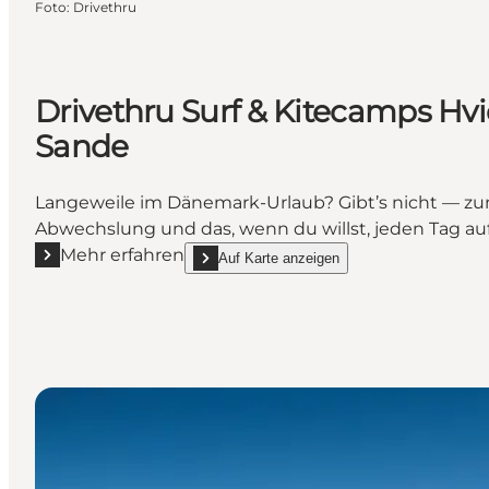
Foto
:
Drivethru
Drivethru Surf & Kitecamps Hv
Sande
Langeweile im Dänemark-Urlaub? Gibt’s nicht — zum
Abwechslung und das, wenn du willst, jeden Tag au
Mehr erfahren
Auf Karte anzeigen
Mehr erfahren "Drivethru Surf & Kitecamps Hvide S
show Drivethru Surf & Kitecamps Hvide Sand