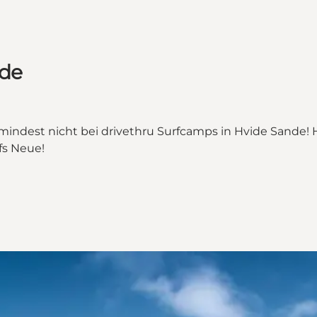
ide
indest nicht bei drivethru Surfcamps in Hvide Sande!
fs Neue!
ande"
e on_map