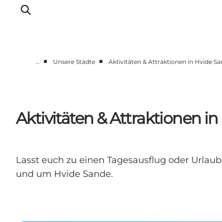
■
■
…
Unsere Städte
Aktivitäten & Attraktionen in Hvide S
Events
Erlebnisse
Unsere Städte
Aktivitäten & Attraktionen i
Essen & Übernachtung
Tickets kaufen
Plane deine Reise
Lasst euch zu einen Tagesausflug oder Urlaub i
und um Hvide Sande.