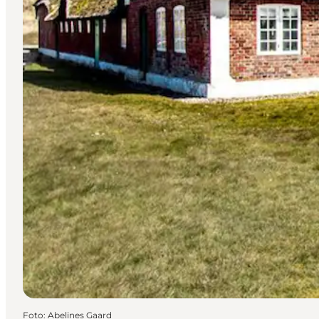
Foto
:
Abelines Gaard