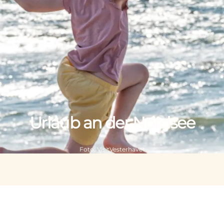
Urlaub an der Nordsee
Foto
:
VisitVesterhavet