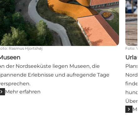
Foto
:
Rasmus Hjortshøj
Foto
:
V
Museen
Urla
An der Nordseeküste liegen Museen, die
Plans
spannende Erlebnisse und aufregende Tage
Nords
versprechen.
finde
Mehr erfahren
hunde
Übern
Me