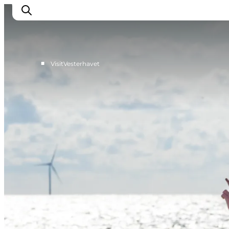
■
VisitVesterhavet
Events
Erlebnisse
Unsere Städte
Essen & Übernachtung
Tickets kaufen
Plane deine Reise