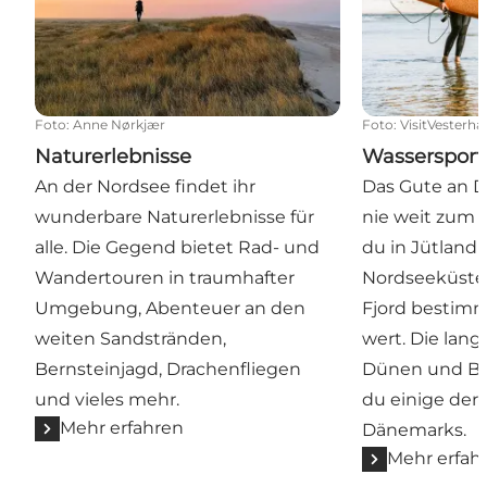
Foto
:
Anne Nørkjær
Foto
:
VisitVesterha
Naturerlebnisse
Wassersport
An der Nordsee findet ihr
Das Gute an D
wunderbare Naturerlebnisse für
nie weit zum 
alle. Die Gegend bietet Rad- und
du in Jütland b
Wandertouren in traumhafter
Nordseeküste
Umgebung, Abenteuer an den
Fjord bestim
weiten Sandstränden,
wert. Die lange
Bernsteinjagd, Drachenfliegen
Dünen und Bun
und vieles mehr.
du einige der
Mehr erfahren
Dänemarks.
Mehr erfah