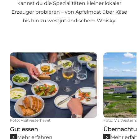
kannst du die
Spezialitäten
kleiner lokaler
Erzeuger probieren – von
Apfelmost
über
Käse
bis hin zu
westjütländischem Whisky
.
Gut essen
Übernachtun
Foto
:
VisitVesterhavet
Foto
:
VisitVesterha
Gut essen
Übernachtu
Mehr erfahren
Mehr erfah