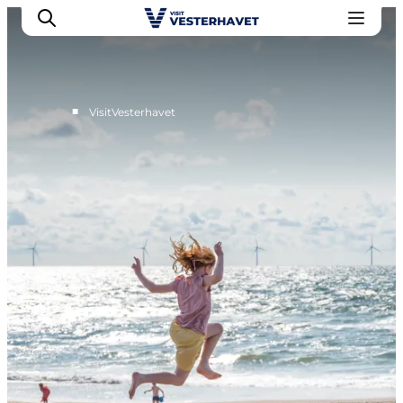
■
VisitVesterhavet
Events
Erlebnisse
Unsere Städte
Essen & Übernachtung
Tickets kaufen
Plane deine Reise