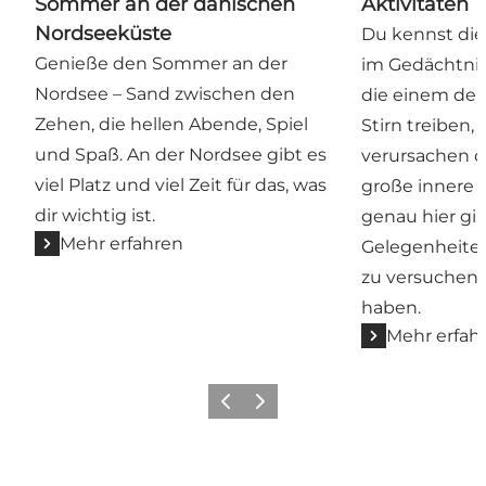
Sommer an der dänischen
Aktivitäten
Nordseeküste
Du kennst die
Genieße den Sommer an der
im Gedächtnis 
Nordsee – Sand zwischen den
die einem den
Zehen, die hellen Abende, Spiel
Stirn treiben,
und Spaß. An der Nordsee gibt es
verursachen o
viel Platz und viel Zeit für das, was
große innere
dir wichtig ist.
genau hier gib
Mehr erfahren
Gelegenheiten,
zu versuchen, 
haben.
Mehr erfah
Zurück
Weiter