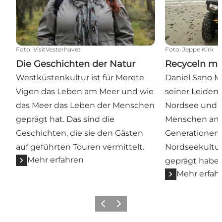
Foto
:
VisitVesterhavet
Foto
:
Jeppe Kirk
Die Geschichten der Natur
Recyceln m
Westküstenkultur ist für Merete
Daniel Sano M
Vigen das Leben am Meer und wie
seiner Leidens
das Meer das Leben der Menschen
Nordsee und d
geprägt hat. Das sind die
Menschen ange
Geschichten, die sie den Gästen
Generationen 
auf geführten Touren vermittelt.
Nordseekultur
Mehr erfahren
geprägt haben
Mehr erfah
Zurück
Weiter